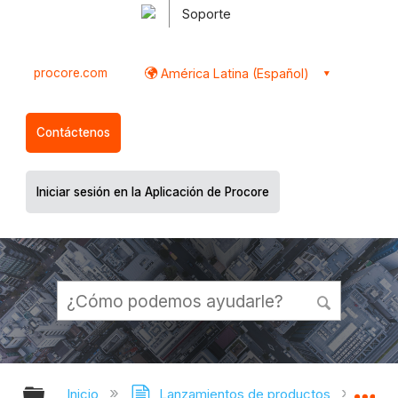
Soporte
procore.com
América Latina (Español)
Contáctenos
Iniciar sesión en la Aplicación de Procore
Expandir/contraer jerarquía global
Ex
Inicio
Lanzamientos de productos
Nota