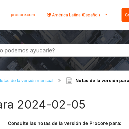
procore.com
América Latina (Español)
C
l
otas de la versión mensual
Notas de la versión par
para 2024-02-05
Consulte las notas de la versión de Procore para: