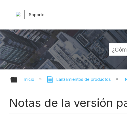
Soporte
Expandir/contraer jerarquía globa
Inicio
Lanzamientos de productos
N
Notas de la versión 