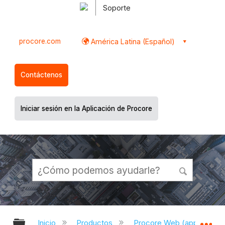
Soporte
procore.com
América Latina (Español)
Contáctenos
Iniciar sesión en la Aplicación de Procore
Expandir/contraer jerarquía global
Ex
Inicio
Productos
Procore Web (app.proco