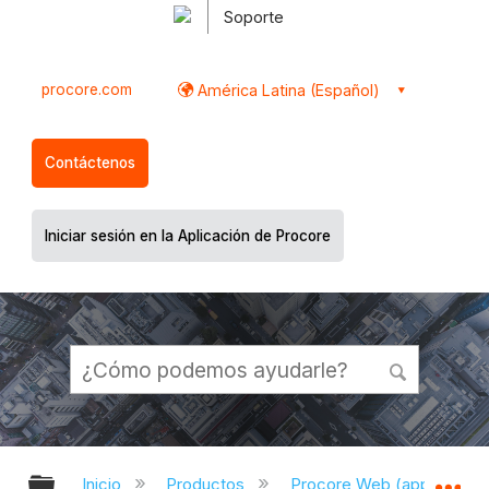
Soporte
procore.com
América Latina (Español)
Contáctenos
Iniciar sesión en la Aplicación de Procore
Expandir/contraer jerarquía global
Ex
Inicio
Productos
Procore Web (app.proco