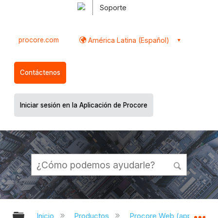
Soporte
procore.com
América Latina (Español)
Contáctenos
Iniciar sesión en la Aplicación de Procore
Expandir/contraer jerarquía global
Ex
Inicio
Productos
Procore Web (app.proco