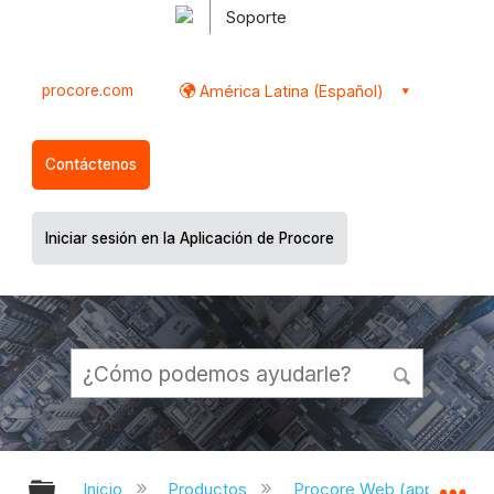
Soporte
procore.com
América Latina (Español)
Contáctenos
Iniciar sesión en la Aplicación de Procore
Expandir/contraer jerarquía global
Ex
Inicio
Productos
Procore Web (app.proco