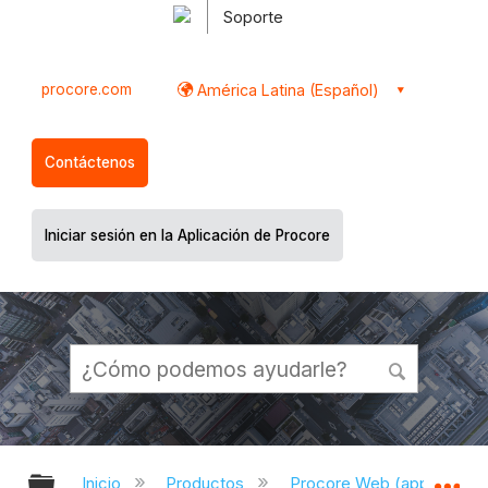
Soporte
procore.com
América Latina (Español)
Contáctenos
Iniciar sesión en la Aplicación de Procore
Expandir/contraer jerarquía global
Ex
Inicio
Productos
Procore Web (app.proco