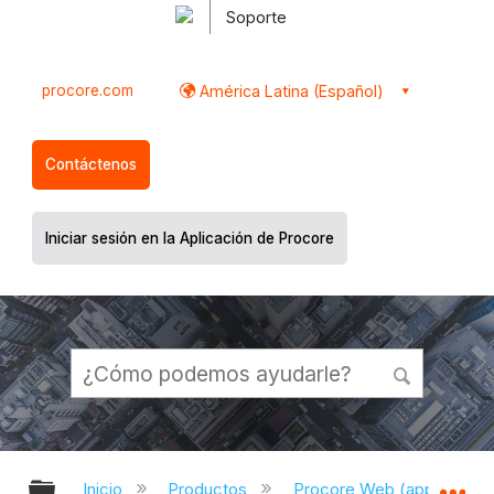
Soporte
procore.com
América Latina (Español)
Contáctenos
Iniciar sesión en la Aplicación de Procore
Expandir/contraer jerarquía global
Ex
Inicio
Productos
Procore Web (app.proco