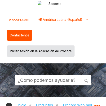
Soporte
procore.com
América Latina (Español)
Contáctenos
Iniciar sesión en la Aplicación de Procore
Expandir/contraer jerarquía global
Ex
Inicio
Productos
Procore Web (app.proco