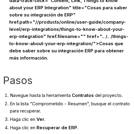
data-track-click="Content, Link, Things to know
about your ERP Integration" title="Cosas para saber
sobre su integración de ERP"
href.path="//products/online/user-guide/company-
level/erp-integrations/things-to-know-about-your-
erp-integration" href.filename="" href=".. /.. /things-
to-know-about-your-erp-integration/">Cosas que
debe saber sobre su integración ERP para obtener
más información.
Pasos
Navegue hasta la herramienta
Contratos
del proyecto.
En la lista "Comprometido - Resumen", busque el contrato
para recuperar.
Haga clic en
Ver
.
Haga clic en
Recuperar de ERP
.