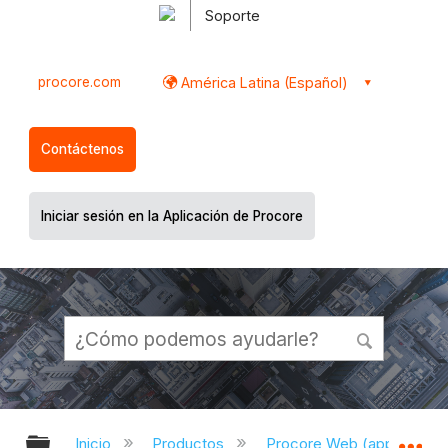
Soporte
procore.com
América Latina (Español)
Contáctenos
Iniciar sesión en la Aplicación de Procore
Expandir/contraer jerarquía global
Ex
Inicio
Productos
Procore Web (app.proco