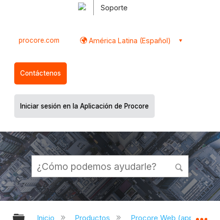
Soporte
procore.com
América Latina (Español)
Contáctenos
Iniciar sesión en la Aplicación de Procore
Expandir/contraer jerarquía global
Ex
Inicio
Productos
Procore Web (app.proco