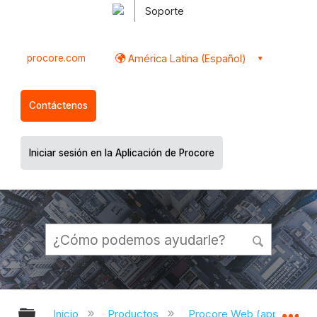
Soporte
procore.com
América Latina (Español)
Contáctenos
Iniciar sesión en la Aplicación de Procore
Expandir/contraer jerarquía global
Ex
Inicio
Productos
Procore Web (app.proco