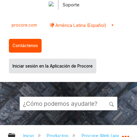
Soporte
procore.com
América Latina (Español)
Contáctenos
Iniciar sesión en la Aplicación de Procore
Expandir/contraer jerarquía global
Ex
Inicio
Productos
Procore Web (app.proco