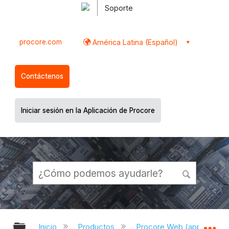
Soporte
procore.com
América Latina (Español)
Contáctenos
Iniciar sesión en la Aplicación de Procore
Expandir/contraer jerarquía global
Ex
Inicio
Productos
Procore Web (app.proco