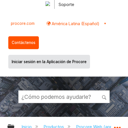
Soporte
procore.com
América Latina (Español)
Contáctenos
Iniciar sesión en la Aplicación de Procore
Expandir/contraer jerarquía global
Ex
Inicio
Productos
Procore Web (app.proco