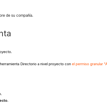
ore de su compañía.
nta
royecto.
 herramienta Directorio a nivel proyecto con
el permiso granular "
o.
ecto
.