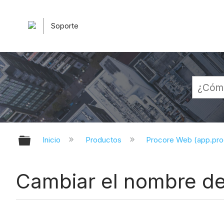
Soporte
Expandir/contraer jerarquía globa
Inicio
Productos
Procore Web (app.pr
Cambiar el nombre de