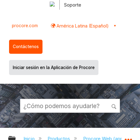
Soporte
procore.com
América Latina (Español)
Contáctenos
Iniciar sesión en la Aplicación de Procore
Expandir/contraer jerarquía global
Ex
Inicio
Productos
Procore Web (app.proco