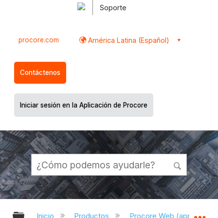
Soporte
procore.com
América Latina (Español)
Contáctenos
Iniciar sesión en la Aplicación de Procore
Expandir/contraer jerarquía global
Ex
Inicio
Productos
Procore Web (app.proco