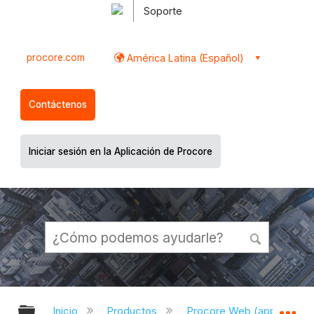
Soporte
procore.com
América Latina (Español)
Contáctenos
Iniciar sesión en la Aplicación de Procore
Expandir/contraer jerarquía global
Ex
Inicio
Productos
Procore Web (app.proco