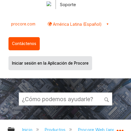
Soporte
procore.com
América Latina (Español)
Contáctenos
Iniciar sesión en la Aplicación de Procore
Expandir/contraer jerarquía global
Ex
Inicio
Productos
Procore Web (app.proco