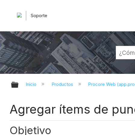
Soporte
Expandir/contraer jerarquía globa
Inicio
Productos
Procore Web (app.pr
Agregar ítems de punc
Objetivo