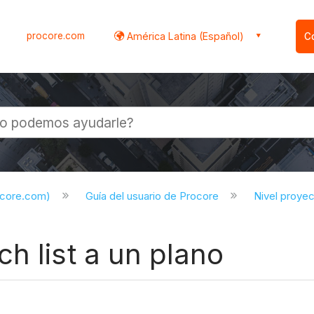
procore.com
América Latina (Español)
C
l
ocore.com)
Guía del usuario de Procore
Nivel proye
h list a un plano