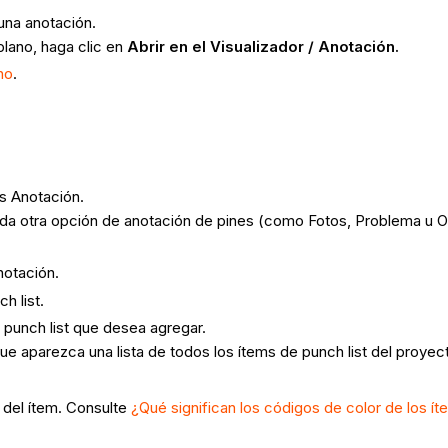
 una anotación.
 plano, haga clic en
Abrir en el Visualizador / Anotación.
no
.
as Anotación.
da otra opción de anotación de pines (como Fotos, Problema u Ob
notación.
h list.
 punch list que desea agregar.
e aparezca una lista de todos los ítems de punch list del proyec
s del ítem. Consulte
¿Qué significan los códigos de color de los í