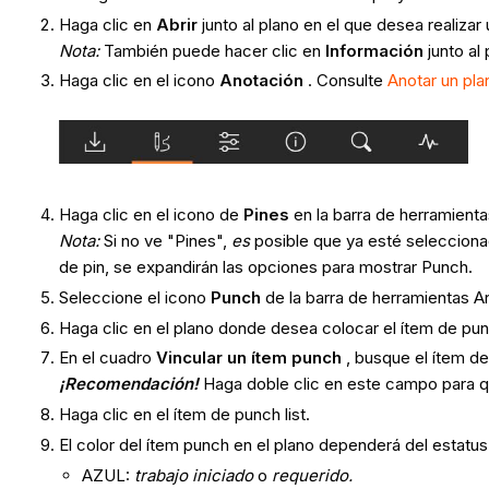
Haga clic en
Abrir
junto al plano en el que desea realizar
Nota:
También puede hacer clic en
Información
junto al
Haga clic en el icono
Anotación
. Consulte
Anotar un pla
Haga clic en el icono de
Pines
en la barra de herramient
Nota:
Si no ve "Pines",
es
posible que ya esté selecciona
de pin, se expandirán las opciones para mostrar Punch.
Seleccione el icono
Punch
de la barra de herramientas A
Haga clic en el plano donde desea colocar el ítem de punc
En el cuadro
Vincular un ítem punch
, busque el ítem de
¡Recomendación!
Haga doble clic en este campo para qu
Haga clic en el ítem de punch list.
El color del ítem punch en el plano dependerá del estatu
AZUL:
trabajo iniciado
o
requerido.