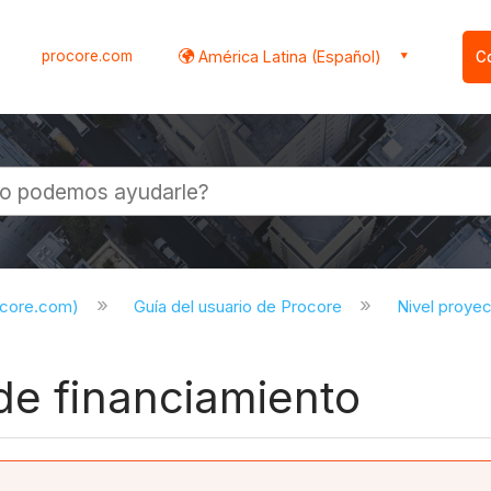
procore.com
América Latina (Español)
C
l
ocore.com)
Guía del usuario de Procore
Nivel proye
de financiamiento