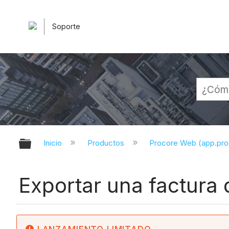
Soporte
Expandir/contraer jerarquía globa
Inicio
Productos
Procore Web (app.pr
Exportar una factura 