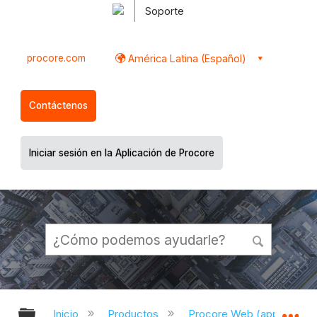
Soporte
procore.com
América Latina (Español)
Contáctenos
Iniciar sesión en la Aplicación de Procore
Expandir/contraer jerarquía global
Ex
Inicio
Productos
Procore Web (app.proco