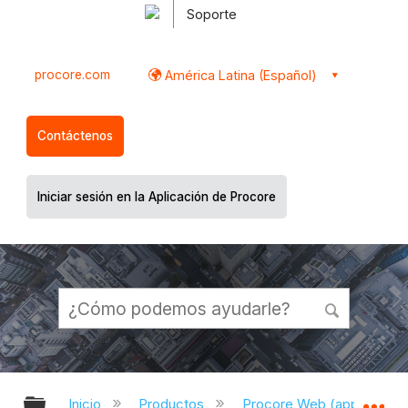
Soporte
procore.com
América Latina (Español)
Contáctenos
Iniciar sesión en la Aplicación de Procore
Expandir/contraer jerarquía global
Ex
Inicio
Productos
Procore Web (app.proco