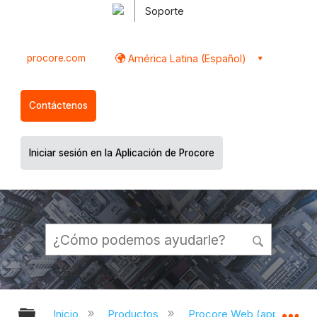
Soporte
procore.com
América Latina (Español)
Contáctenos
Iniciar sesión en la Aplicación de Procore
Expandir/contraer jerarquía global
Ex
Inicio
Productos
Procore Web (app.proco