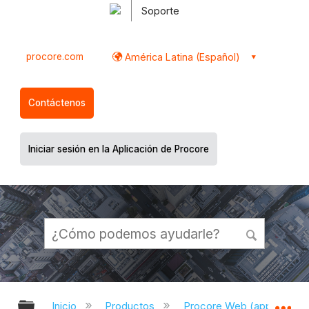
Soporte
procore.com
América Latina (Español)
Contáctenos
Iniciar sesión en la Aplicación de Procore
Expandir/contraer jerarquía global
Ex
Inicio
Productos
Procore Web (app.proco