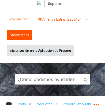
Soporte
procore.com
América Latina (Español)
Contáctenos
Iniciar sesión en la Aplicación de Procore
Expandir/contraer jerarquía global
Ex
Inicio
Productos
Procore Web (app.proco