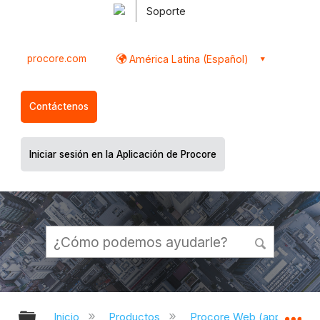
Soporte
procore.com
América Latina (Español)
Contáctenos
Iniciar sesión en la Aplicación de Procore
Expandir/contraer jerarquía global
Ex
Inicio
Productos
Procore Web (app.proco