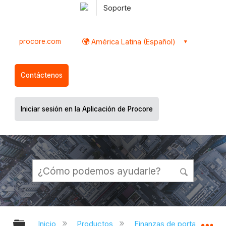
Soporte
procore.com
América Latina (Español)
Contáctenos
Iniciar sesión en la Aplicación de Procore
Expandir/contraer jerarquía global
Ex
Inicio
Productos
Finanzas de portafolio y pl