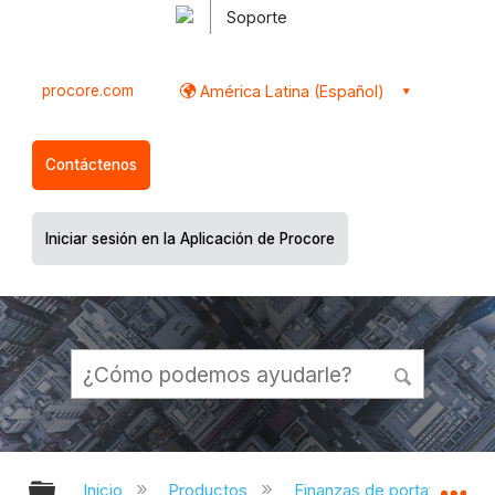
Soporte
procore.com
América Latina (Español)
Contáctenos
Iniciar sesión en la Aplicación de Procore
Expandir/contraer jerarquía global
Ex
Inicio
Productos
Finanzas de portafolio y pl