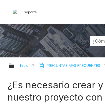
Soporte
Expandir/contraer jerarquía globa
Inicio
PREGUNTAS MÁS FRECUENTES
¿Es necesario crear y
nuestro proyecto con 