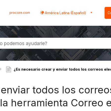
procore.com
América Latina (Español)
C
l
¿Es necesario crear y enviar todos los correos el
 enviar todos los correo
la herramienta Correo e