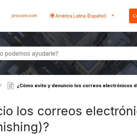
procore.com
América Latina (Español)
C
l
¿Cómo evito y denuncio los correos electrónicos de
o los correos electróni
hishing)?