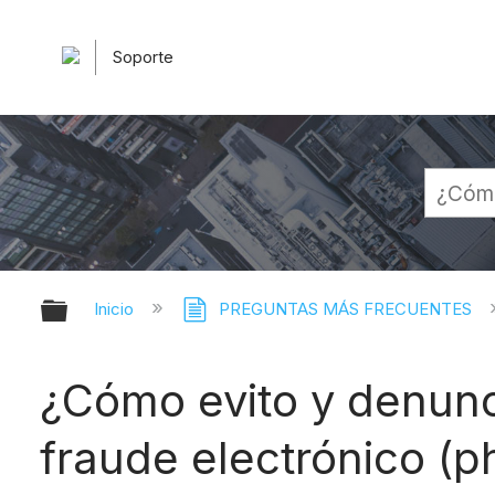
Soporte
Expandir/contraer jerarquía globa
Inicio
PREGUNTAS MÁS FRECUENTES
¿Cómo evito y denunci
fraude electrónico (p