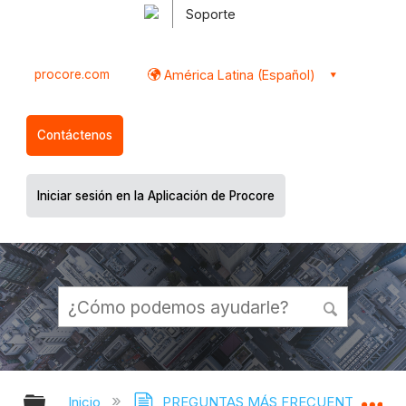
Soporte
procore.com
América Latina (Español)
Contáctenos
Iniciar sesión en la Aplicación de Procore
Expandir/contraer jerarquía global
Ex
Inicio
PREGUNTAS MÁS FRECUENTES