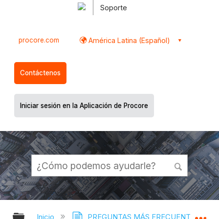
Soporte
procore.com
América Latina (Español)
Contáctenos
Iniciar sesión en la Aplicación de Procore
Expandir/contraer jerarquía global
Ex
Inicio
PREGUNTAS MÁS FRECUENTES