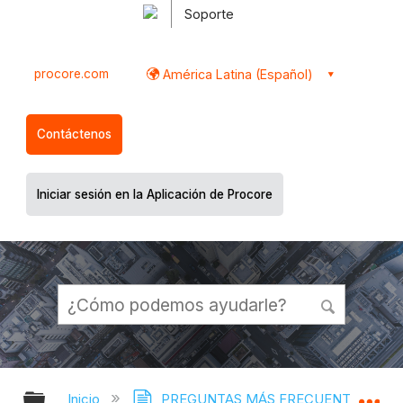
Soporte
procore.com
América Latina (Español)
Contáctenos
Iniciar sesión en la Aplicación de Procore
Expandir/contraer jerarquía global
Ex
Inicio
PREGUNTAS MÁS FRECUENTES