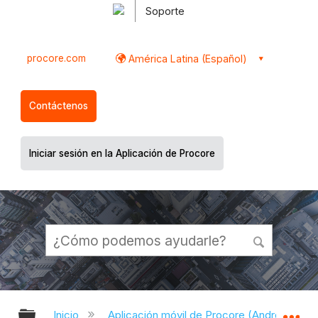
Soporte
procore.com
América Latina (Español)
Contáctenos
Iniciar sesión en la Aplicación de Procore
Expandir/contraer jerarquía global
Ex
Inicio
Aplicación móvil de Procore (Android)