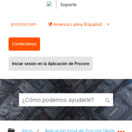
Soporte
procore.com
América Latina (Español)
Contáctenos
Iniciar sesión en la Aplicación de Procore
Expandir/contraer jerarquía global
Ex
Inicio
Aplicación móvil de Procore (Android)