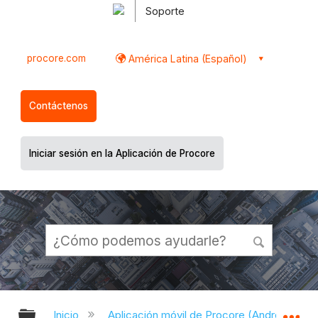
Soporte
procore.com
América Latina (Español)
Contáctenos
Iniciar sesión en la Aplicación de Procore
Expandir/contraer jerarquía global
Ex
Inicio
Aplicación móvil de Procore (Android)