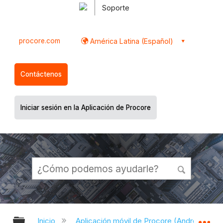
Soporte
procore.com
América Latina (Español)
Contáctenos
Iniciar sesión en la Aplicación de Procore
Expandir/contraer jerarquía global
Ex
Inicio
Aplicación móvil de Procore (Android)