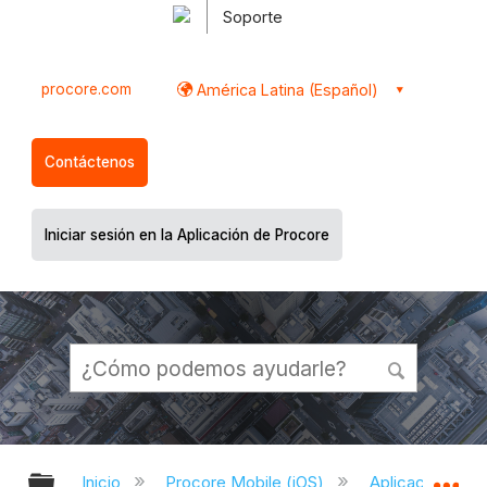
Soporte
procore.com
América Latina (Español)
Contáctenos
Iniciar sesión en la Aplicación de Procore
Expandir/contraer jerarquía global
Ex
Inicio
Procore Mobile (iOS)
Aplicación iOS 