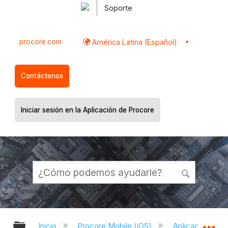
Soporte
procore.com
América Latina (Español)
Contáctenos
Iniciar sesión en la Aplicación de Procore
Expandir/contraer jerarquía global
Ex
Inicio
Procore Mobile (iOS)
Aplicación iOS 