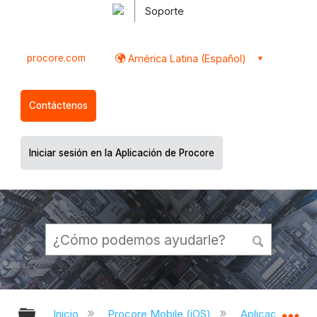
Soporte
procore.com
América Latina (Español)
Contáctenos
Iniciar sesión en la Aplicación de Procore
Expandir/contraer jerarquía global
Ex
Inicio
Procore Mobile (iOS)
Aplicación iOS 