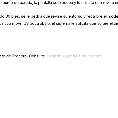
punto de partida, la pantalla se bloquea y le solicita que revise 
o 30 pies, se le pedirá que revise su entorno y recalibre el mode
itivo móvil iOS boca abajo, el sistema le solicita que voltee el dis
cto de Procore. Consulte
Publicar un modelo en Procore
.