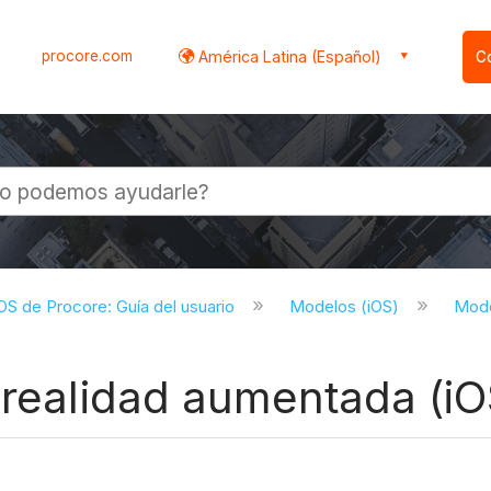
procore.com
América Latina (Español)
C
l
iOS de Procore: Guía del usuario
Modelos (iOS)
Mode
 realidad aumentada (iO