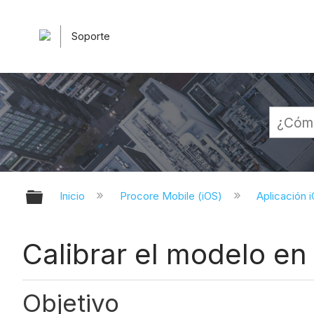
Soporte
Expandir/contraer jerarquía globa
Inicio
Procore Mobile (iOS)
Aplicación 
Calibrar el modelo en
Objetivo