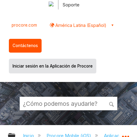
Soporte
procore.com
América Latina (Español)
Contáctenos
Iniciar sesión en la Aplicación de Procore
Expandir/contraer jerarquía global
Ex
Inicio
Procore Mobile (iOS)
Aplicación iOS 