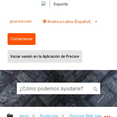
Soporte
procore.com
América Latina (Español)
Contáctenos
Iniciar sesión en la Aplicación de Procore
Expandir/contraer jerarquía global
Ex
Inicio
Productos
Procore Web (app.proco