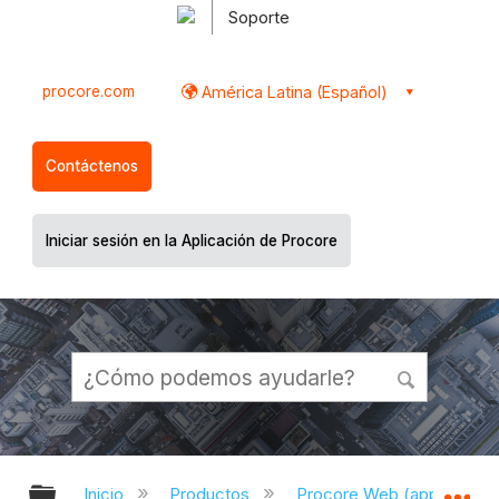
Soporte
procore.com
América Latina (Español)
Contáctenos
Iniciar sesión en la Aplicación de Procore
Expandir/contraer jerarquía global
Ex
Inicio
Productos
Procore Web (app.proco