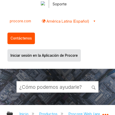
Soporte
procore.com
América Latina (Español)
Contáctenos
Iniciar sesión en la Aplicación de Procore
Expandir/contraer jerarquía global
Ex
Inicio
Productos
Procore Web (app.proco