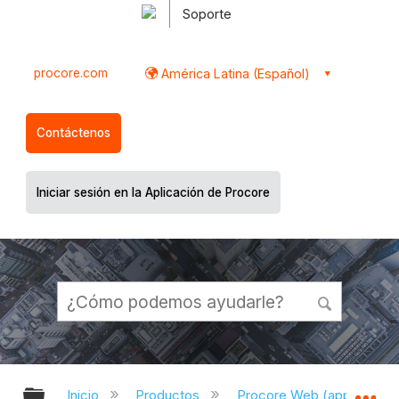
Soporte
procore.com
América Latina (Español)
Contáctenos
Iniciar sesión en la Aplicación de Procore
Expandir/contraer jerarquía global
Ex
Inicio
Productos
Procore Web (app.proco