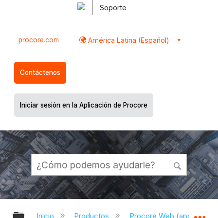
Soporte
procore.com
América Latina (Español)
Contáctenos
Iniciar sesión en la Aplicación de Procore
Expandir/contraer jerarquía global
Ex
Inicio
Productos
Procore Web (app.proco