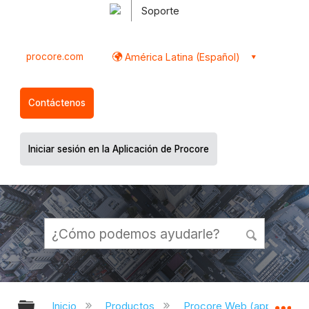
Soporte
procore.com
América Latina (Español)
Contáctenos
Iniciar sesión en la Aplicación de Procore
Expandir/contraer jerarquía global
Ex
Inicio
Productos
Procore Web (app.proco